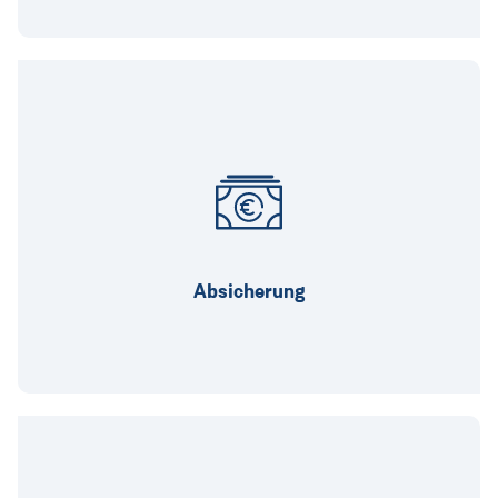
Weil wir Leistung gerecht vergüten und
Altersvorsorge- und
Versicherungsmöglichkeiten anbieten.
Absicherung