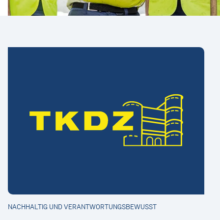
Duales Studium
Praktikum
Deine Bewerbung
Studierende
Werkstudierendentätigkeit
Praktikum
Direkteinstieg
Unsere Bereiche
Jobprofile
Kontakt
NACHHALTIG UND VERANTWORTUNGSBEWUSST