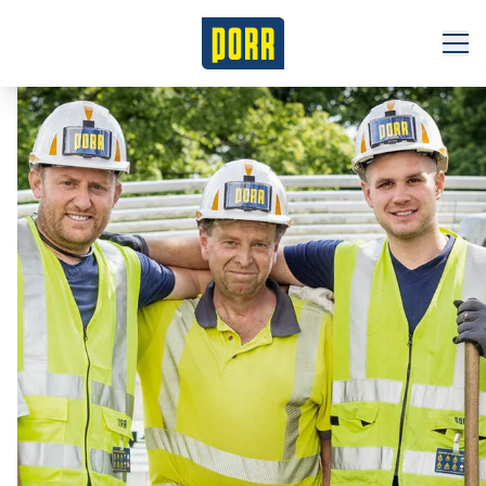
Jobbörse
Initiativbewerbung
Über uns
Benefits
Unsere Verantwortung
Tochterunternehmen
Schüler*innen
Ausbildung